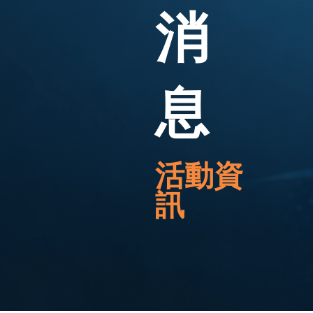
消
息
活動資
訊