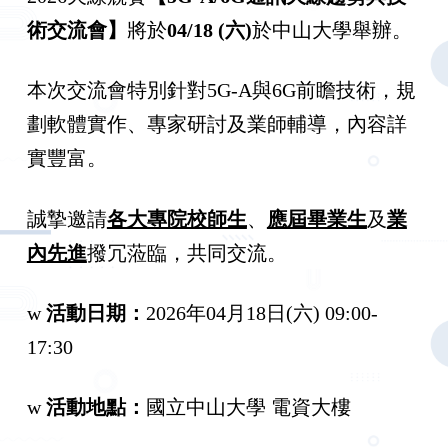
術交流會】
將於
04/18 (六)
於中山大學舉辦。
本次交流會特別針對5G-A與6G前瞻技術，規
劃軟體實作、專家研討及業師輔導，內容詳
實豐富。
誠摯邀請
各大專院校師生
、
應屆畢業生
及
業
內先進
撥冗蒞臨，共同交流。
w
活動日期：
2026年04月18日(六) 09:00-
17:30
w
活動地點：
國立中山大學 電資大樓