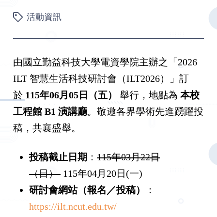
活動資訊
由國立勤益科技大學電資學院主辦之「2026
ILT 智慧生活科技研討會（ILT2026）」訂
於
115
年
06
月
05
日（五）
舉行，地點為
本校
工程館
B1
演講廳
。敬邀各界學術先進踴躍投
稿，共襄盛舉。
投稿截止日期
：
115年03月22日
（日）
115年04月20日(一)
研討會網站（報名／投稿）
：
https://ilt.ncut.edu.tw/