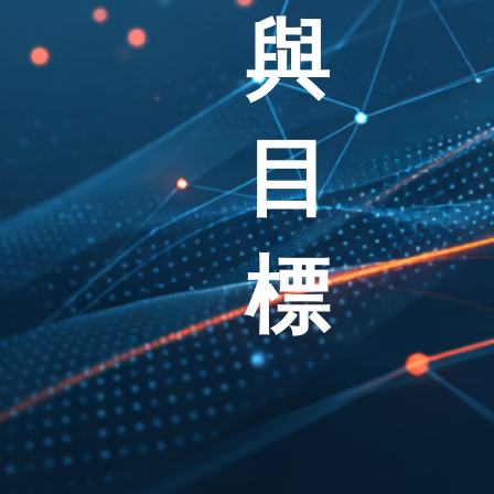
與
目
標